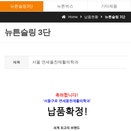
뉴튼슬링3단
뉴튼박스
기타제품
Home
납품현황
뉴튼슬링 3단
뉴튼슬링 3단
서울 연세올찬재활의학과
제목