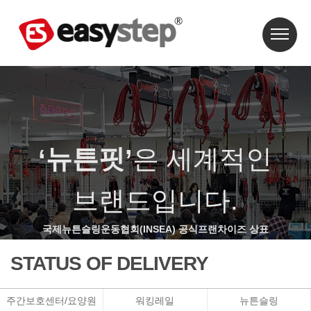
‘뉴튼핏’
은 세계적인
브랜드입니다.
국제뉴튼슬링운동협회(INSEA) 공식프랜차이즈 상표
STATUS OF DELIVERY
주간보호센터/요양원
워킹레일
뉴튼슬링