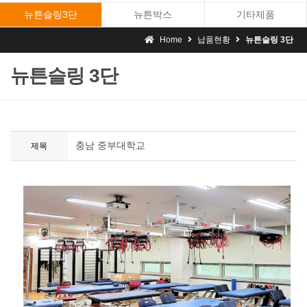
뉴튼슬링3단
뉴튼박스
기타제품
Home
납품현황
뉴튼슬링 3단
뉴튼슬링 3단
충남 중부대학교
제목