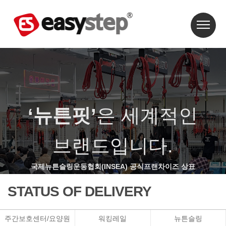
‘뉴튼핏’
은 세계적인
브랜드입니다.
국제뉴튼슬링운동협회(INSEA) 공식프랜차이즈 상표
STATUS OF DELIVERY
주간보호센터/요양원
워킹레일
뉴튼슬링