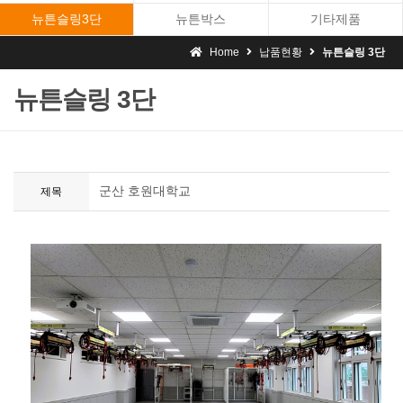
뉴튼슬링3단
뉴튼박스
기타제품
Home
납품현황
뉴튼슬링 3단
뉴튼슬링 3단
군산 호원대학교
제목