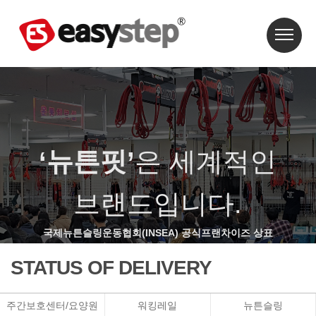
‘뉴튼핏’
은 세계적인
브랜드입니다.
국제뉴튼슬링운동협회(INSEA) 공식프랜차이즈 상표
STATUS OF DELIVERY
주간보호센터/요양원
워킹레일
뉴튼슬링