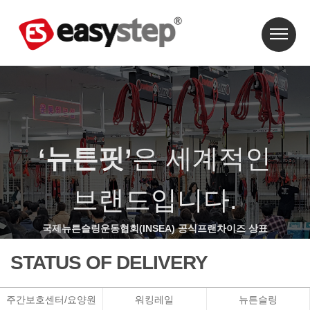
‘뉴튼핏’
은 세계적인
브랜드입니다.
국제뉴튼슬링운동협회(INSEA) 공식프랜차이즈 상표
STATUS OF DELIVERY
주간보호센터/요양원
워킹레일
뉴튼슬링