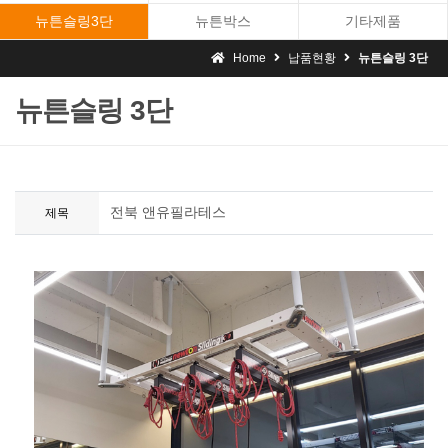
뉴튼슬링3단
뉴튼박스
기타제품
Home
납품현황
뉴튼슬링 3단
뉴튼슬링 3단
전북 앤유필라테스
제목