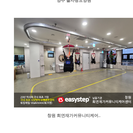
양주 늘사랑요양원
창원 희연재가커뮤니티케어..