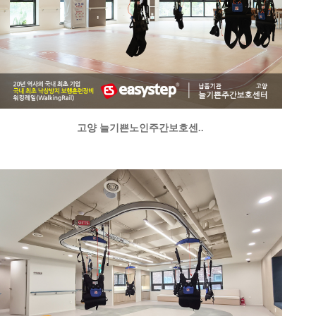
고양 늘기쁜노인주간보호센..