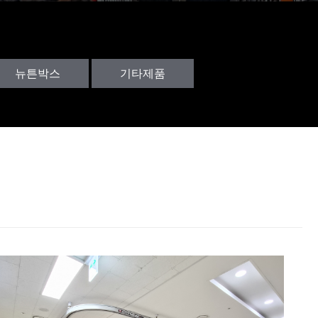
뉴튼박스
기타제품