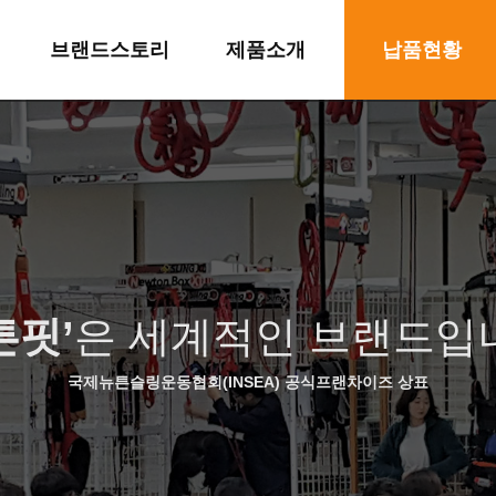
브랜드스토리
제품소개
납품현황
브랜드소개
1 워킹레일
주간보호&요양원
브랜드특징
2 워킹슬링
워킹레일
연혁
3 실버슬링
뉴튼슬링
산업재산권
4 뉴튼슬링
뉴튼슬링3단
튼핏’
은 세계적인 브랜드입
오시는길
5 뉴튼박스
뉴튼박스
6 기타제품
기타제품
국제뉴튼슬링운동협회(INSEA) 공식프랜차이즈 상표